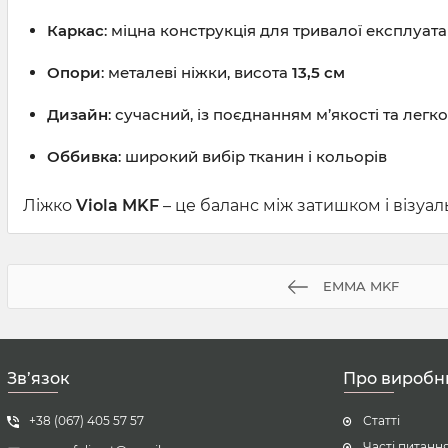
Каркас
: міцна конструкція для тривалої експлуата
Опори
: металеві ніжки, висота
13,5 см
Дизайн
: сучасний, із поєднанням м’якості та легко
Оббивка
: широкий вибір тканин і кольорів
Ліжко
Viola MKF
– це баланс між затишком і візуал
EMMA MKF
Зв’язок
Про виробн
+38 ‎(067) 405 57 57
Статті
Часті питанн