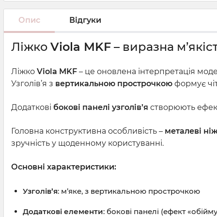
Опис
Відгуки
Ліжко
Viola MKF
– виразна м’якіст
Ліжко
Viola MKF
– це оновлена інтерпретація модел
Узголів’я з
вертикальною прострочкою
формує чіт
Додаткові
бокові панелі узголів’я
створюють ефект
Головна конструктивна особливість –
металеві ніж
зручність у щоденному користуванні.
Основні характеристики:
Узголів’я
: м’яке, з вертикальною прострочкою
Додаткові елементи
: бокові панелі (ефект «обійму