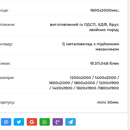
сце:
1600х2000мм.;
білизни:
виготовлений із ЛДСП, ХДФ, брус
хвойних порід;
кладу:
1) металовклад з підйомним
механізмом
іжок:
Ф.311.048 блек
озміри:
1200х2000 / 1400х2000 /
1600х2000 / 1800х2000 / 1200х1900
/ 1400х1900 / 1600х1900 /1800х1900
орпусу:
mini 50мм.