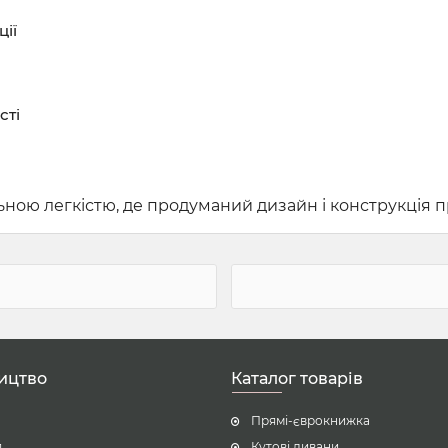
ції
сті
ьною легкістю, де продуманий дизайн і конструкція п
ицтво
Каталог товарів
Прямі-єврокнижка
я
Кутові дивани