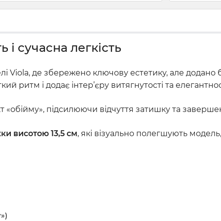
ь і сучасна легкість
і Viola, де збережено ключову естетику, але додано б
кий ритм і додає інтер’єру витягнутості та елегантнос
 «обійму», підсилюючи відчуття затишку та завершен
ки висотою 13,5 см
, які візуально полегшують модель
»)