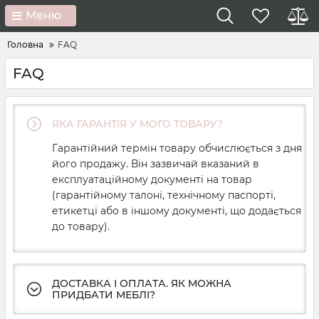
Меню
Головна
FAQ
FAQ
ЯКА ГАРАНТІЯ У МОГО ТОВАРУ?
Гарантійний
термін
товару
обчислюється з
дня
його
продажу
.
Він
зазвичай вказаний
в
експлуатаційному
документі
на
товар
(
гарантійному
талоні
,
технічному
паспорті
,
етикетці
або
в
іншому
документі
,
що додається
до товару
)
.
ДОСТАВКА І ОПЛАТА. ЯК МОЖНА
ПРИДБАТИ МЕБЛІ?