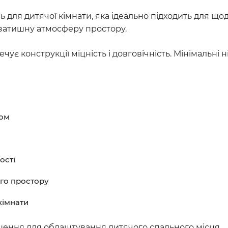
ь для дитячої кімнати, яка ідеально підходить для що
 затишну атмосферу простору.
ечує конструкції міцність і довговічність. Мінімальні
ром
ості
ого простору
 кімнати
ішення для облаштування дитячого спального місця.