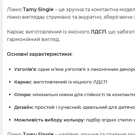
Ліжко
Tamy Single
– це зручна та компактна модел
ліжко виглядає стримано та акуратно, зберігаючи
Каркас виготовлений із якісного
ЛДСП
, що забезп
гармонійний вигляд.
Основні характеристики:
Узголів’я
: одне м’яке узголів’я з лаконічним деко
Каркас
: виготовлений із міцного ЛДСП
Опори
: мінімальні ніжки для стійкості та компактн
Дизайн
: простий і сучасний, ідеальний для дитяч
Можливість вибору кольору
: підбір згідно стилю
Ліжко
Tamy Single
– надійне, зручне та стильне р