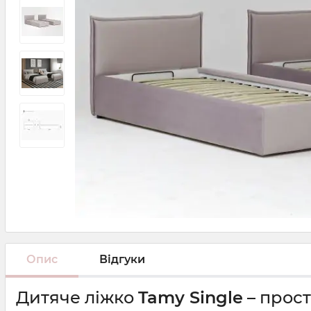
Опис
Відгуки
Дитяче ліжко
Tamy Single
– прост