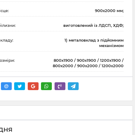
сце:
900х2000 мм;
білизни:
виготовлений із ЛДСП, ХДФ;
кладу:
1) металовклад з підйомним
механізмом
озміри:
800х1900 / 900х1900 / 1200х1900 /
800х2000 / 900х2000 / 1200х2000
 дня