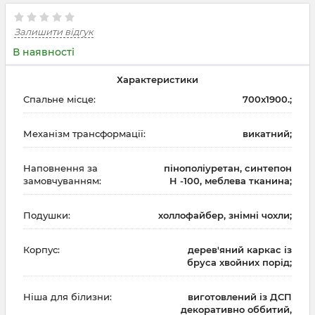
Залишити відгук
В наявності
Характеристики
Спальне місце:
700x1900.;
Механізм трансформації:
викатний;
Наповнення за
пінополіуретан, синтепон
замовчуванням:
H -100, меблева тканина;
Подушки:
холлофайбер, знімні чохли;
Корпус:
дерев'яний каркас із
бруса хвойних порід;
Ніша для білизни:
виготовлений із ДСП
декоративно оббитий,