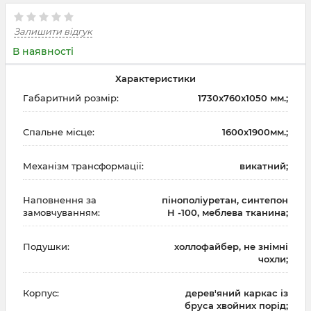
Залишити відгук
В наявності
Характеристики
Габаритний розмір:
1730х760х1050 мм.;
Спальне місце:
1600х1900мм.;
Механізм трансформації:
викатний;
Наповнення за
пінополіуретан, синтепон
замовчуванням:
H -100, меблева тканина;
Подушки:
холлофайбер, не знімні
чохли;
Корпус:
дерев'яний каркас із
бруса хвойних порід;